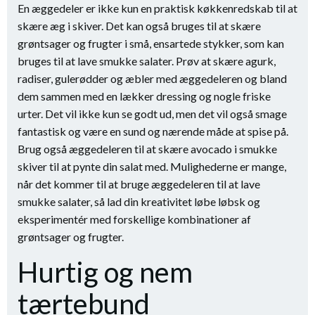
En æggedeler er ikke kun en praktisk køkkenredskab til at
skære æg i skiver. Det kan også bruges til at skære
grøntsager og frugter i små, ensartede stykker, som kan
bruges til at lave smukke salater. Prøv at skære agurk,
radiser, gulerødder og æbler med æggedeleren og bland
dem sammen med en lækker dressing og nogle friske
urter. Det vil ikke kun se godt ud, men det vil også smage
fantastisk og være en sund og nærende måde at spise på.
Brug også æggedeleren til at skære avocado i smukke
skiver til at pynte din salat med. Mulighederne er mange,
når det kommer til at bruge æggedeleren til at lave
smukke salater, så lad din kreativitet løbe løbsk og
eksperimentér med forskellige kombinationer af
grøntsager og frugter.
Hurtig og nem
tærtebund