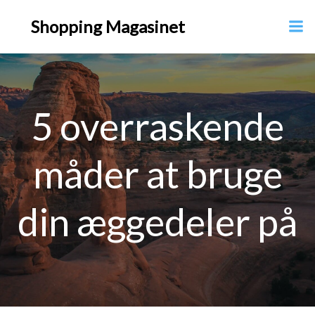
Videre
Shopping Magasinet
til
indhold
5 overraskende
måder at bruge
din æggedeler på