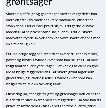
grøntsager
Skærning af frugt og grøntsager med en æggedeler kan
være en effektiv måde at skære madvarer i ensartede
stykker på. Det er især praktisk, hvis du gerne vil have
maden til at se præsentabel ud, eller hvis du vil skære
madvarer i tynde skiver, som kan være svære at opnå med
en almindelig kniv.
Du kan bruge æggedeleren til at skære frugt som æbler,
pærer og kiwier i tynde skiver, som kan bruges til at lave
frugtsalater eller pynte kager. Det kan også være en god
idé at bruge æggedeleren til at skære grøntsager som
gulerødder, agurker og selleri i tynde skiver, som kan
bruges til at lave en farverig salat.
Husk dog på, at nogle frugter og grøntsager kan være for
bløde til at blive skåret med en æggedeler. I så fald kan du
prøve at sætte dem i køleskabet i en time eller to, før du