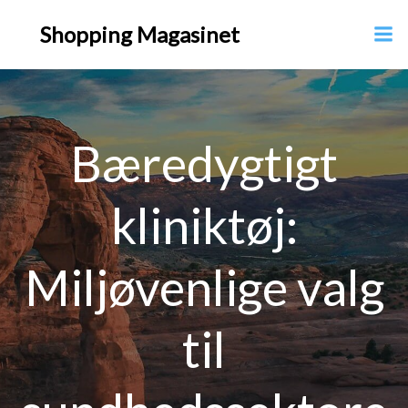
Videre
Shopping Magasinet
til
indhold
Bæredygtigt
kliniktøj:
Miljøvenlige valg
til