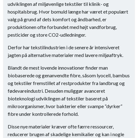
udviklingen af miljøvenlige tekstiler til klinik- og
hospitalsbrug. Hvor bomuld længe har været et populært
valg på grund af dets komfort og åndbarhed, er
produktionen ofte forbundet med højt vandforbrug,
pesticider og store CO2-udledninger.
Derfor har tekstilindustrien i de senere år intensiveret
jagten på alternative materialer med lavere miljøaftryk.
Blandt de mest lovende innovationer finder man
biobaserede og genanvendte fibre, såsom lyocell, bambus
og tekstiler fremstillet af restprodukter fra landbrug og
fødevareindustri. Desuden muliggør avanceret
bioteknologi udviklingen af tekstiler baseret på
mikroorganismer, hvor bakterier eller svampe “dyrker”
fibre under kontrollerede forhold.
Disse nye materialer kræver ofte færre ressourcer,
reducerer brugen af skadelige kemikalier og kan i nogle