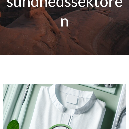
sundhedssektore
n