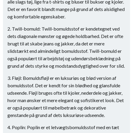
alle slags tøj, lige fra t-shirts og bluser til bukser og kjoler.
Det er en favorit blandt mange på grund af dets alsidighed
og komfortable egenskaber.
2. Twill-bomuld: Twill-bomuldsstof er kendetegnet ved
dets diagonale mønster og øgede holdbarhed. Det er ofte
brugt til at skabe jeans og jakker, da det er mere
slidstærkt end almindeligt bomuldsstof. Twill-bomuld er
også populært til arbejdstøj og udendørsbeklædning på
grund af dets styrke og modstandsdygtighed over for slid.
3. Fløjl: Bomuldsfløjl er en luksuriøs og blød version af
bomuldsstof. Det er kendt for sin blødhed og glansfulde
udseende. Fløjl bruges ofte til kjoler, nederdele og jakker,
hvor man ønsker et mere elegant og sofistikeret look. Det
er også populært til møbelbetræk og dekorative
genstande på grund af dets luksuriøse udseende.
4. Poplin: Poplin er et letvægtsbomuldsstof med en tæt