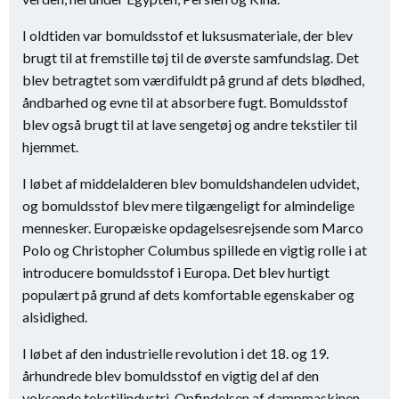
I oldtiden var bomuldsstof et luksusmateriale, der blev
brugt til at fremstille tøj til de øverste samfundslag. Det
blev betragtet som værdifuldt på grund af dets blødhed,
åndbarhed og evne til at absorbere fugt. Bomuldsstof
blev også brugt til at lave sengetøj og andre tekstiler til
hjemmet.
I løbet af middelalderen blev bomuldshandelen udvidet,
og bomuldsstof blev mere tilgængeligt for almindelige
mennesker. Europæiske opdagelsesrejsende som Marco
Polo og Christopher Columbus spillede en vigtig rolle i at
introducere bomuldsstof i Europa. Det blev hurtigt
populært på grund af dets komfortable egenskaber og
alsidighed.
I løbet af den industrielle revolution i det 18. og 19.
århundrede blev bomuldsstof en vigtig del af den
voksende tekstilindustri. Opfindelsen af ​​dampmaskinen