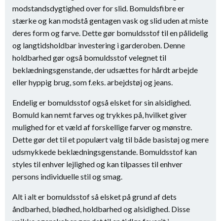
modstandsdygtighed over for slid. Bomuldsfibre er
stærke og kan modstå gentagen vask og slid uden at miste
deres form og farve. Dette gør bomuldsstof til en pålidelig
og langtidsholdbar investering i garderoben. Denne
holdbarhed gør også bomuldsstof velegnet til
beklædningsgenstande, der udsættes for hårdt arbejde
eller hyppig brug, som f.eks. arbejdstøj og jeans.
Endelig er bomuldsstof også elsket for sin alsidighed.
Bomuld kan nemt farves og trykkes på, hvilket giver
mulighed for et væld af forskellige farver og mønstre.
Dette gør det til et populært valg til både basistøj og mere
udsmykkede beklædningsgenstande. Bomuldsstof kan
styles til enhver lejlighed og kan tilpasses til enhver
persons individuelle stil og smag.
Alt i alt er bomuldsstof så elsket på grund af dets
åndbarhed, blødhed, holdbarhed og alsidighed. Disse