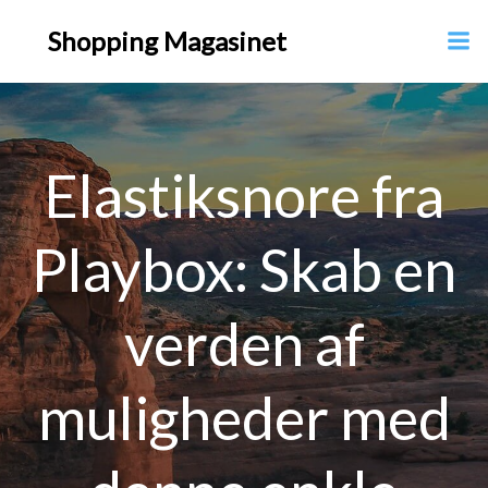
Videre
Shopping Magasinet
til
indhold
Elastiksnore fra
Playbox: Skab en
verden af
muligheder med