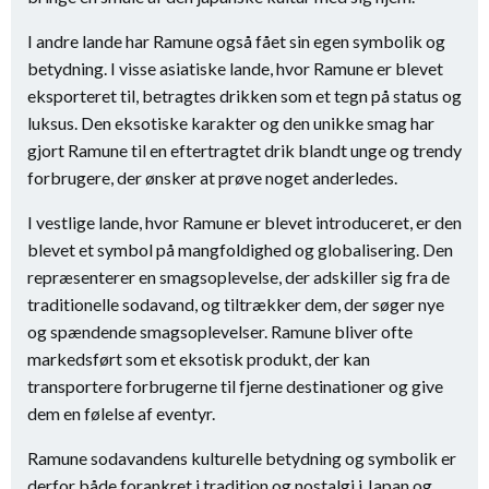
I andre lande har Ramune også fået sin egen symbolik og
betydning. I visse asiatiske lande, hvor Ramune er blevet
eksporteret til, betragtes drikken som et tegn på status og
luksus. Den eksotiske karakter og den unikke smag har
gjort Ramune til en eftertragtet drik blandt unge og trendy
forbrugere, der ønsker at prøve noget anderledes.
I vestlige lande, hvor Ramune er blevet introduceret, er den
blevet et symbol på mangfoldighed og globalisering. Den
repræsenterer en smagsoplevelse, der adskiller sig fra de
traditionelle sodavand, og tiltrækker dem, der søger nye
og spændende smagsoplevelser. Ramune bliver ofte
markedsført som et eksotisk produkt, der kan
transportere forbrugerne til fjerne destinationer og give
dem en følelse af eventyr.
Ramune sodavandens kulturelle betydning og symbolik er
derfor både forankret i tradition og nostalgi i Japan og