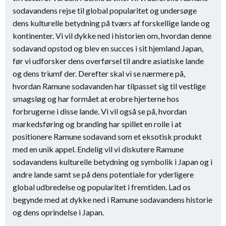
sodavandens rejse til global popularitet og undersøge
dens kulturelle betydning på tværs af forskellige lande og
kontinenter. Vi vil dykke ned i historien om, hvordan denne
sodavand opstod og blev en succes i sit hjemland Japan,
før vi udforsker dens overførsel til andre asiatiske lande
og dens triumf der. Derefter skal vi se nærmere på,
hvordan Ramune sodavanden har tilpasset sig til vestlige
smagsløg og har formået at erobre hjerterne hos
forbrugerne i disse lande. Vi vil også se på, hvordan
markedsføring og branding har spillet en rolle i at
positionere Ramune sodavand som et eksotisk produkt
med en unik appel. Endelig vil vi diskutere Ramune
sodavandens kulturelle betydning og symbolik i Japan og i
andre lande samt se på dens potentiale for yderligere
global udbredelse og popularitet i fremtiden. Lad os
begynde med at dykke ned i Ramune sodavandens historie
og dens oprindelse i Japan.