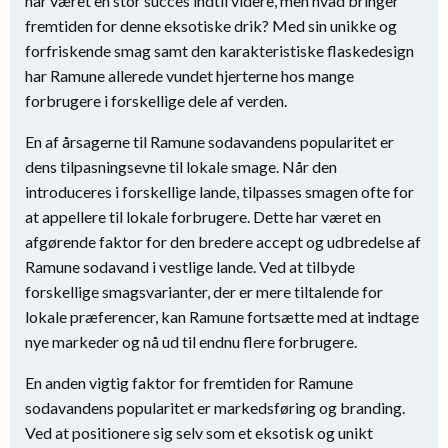
har været en stor succes indtil videre, men hvad bringer
fremtiden for denne eksotiske drik? Med sin unikke og
forfriskende smag samt den karakteristiske flaskedesign
har Ramune allerede vundet hjerterne hos mange
forbrugere i forskellige dele af verden.
En af årsagerne til Ramune sodavandens popularitet er
dens tilpasningsevne til lokale smage. Når den
introduceres i forskellige lande, tilpasses smagen ofte for
at appellere til lokale forbrugere. Dette har været en
afgørende faktor for den bredere accept og udbredelse af
Ramune sodavand i vestlige lande. Ved at tilbyde
forskellige smagsvarianter, der er mere tiltalende for
lokale præferencer, kan Ramune fortsætte med at indtage
nye markeder og nå ud til endnu flere forbrugere.
En anden vigtig faktor for fremtiden for Ramune
sodavandens popularitet er markedsføring og branding.
Ved at positionere sig selv som et eksotisk og unikt