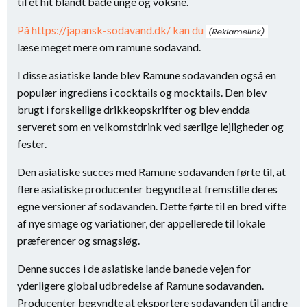
til et hit blandt både unge og voksne.
På https://japansk-sodavand.dk/ kan du
læse meget mere om ramune sodavand.
I disse asiatiske lande blev Ramune sodavanden også en
populær ingrediens i cocktails og mocktails. Den blev
brugt i forskellige drikkeopskrifter og blev endda
serveret som en velkomstdrink ved særlige lejligheder og
fester.
Den asiatiske succes med Ramune sodavanden førte til, at
flere asiatiske producenter begyndte at fremstille deres
egne versioner af sodavanden. Dette førte til en bred vifte
af nye smage og variationer, der appellerede til lokale
præferencer og smagsløg.
Denne succes i de asiatiske lande banede vejen for
yderligere global udbredelse af Ramune sodavanden.
Producenter begyndte at eksportere sodavanden til andre