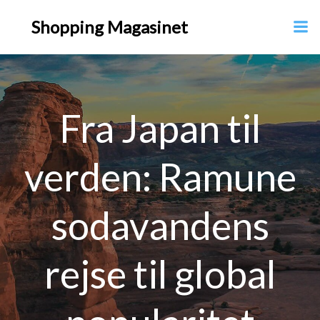
Videre
Shopping Magasinet
til
indhold
Fra Japan til
verden: Ramune
sodavandens
rejse til global