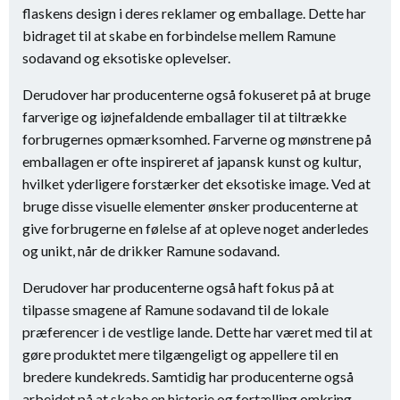
flaskens design i deres reklamer og emballage. Dette har
bidraget til at skabe en forbindelse mellem Ramune
sodavand og eksotiske oplevelser.
Derudover har producenterne også fokuseret på at bruge
farverige og iøjnefaldende emballager til at tiltrække
forbrugernes opmærksomhed. Farverne og mønstrene på
emballagen er ofte inspireret af japansk kunst og kultur,
hvilket yderligere forstærker det eksotiske image. Ved at
bruge disse visuelle elementer ønsker producenterne at
give forbrugerne en følelse af at opleve noget anderledes
og unikt, når de drikker Ramune sodavand.
Derudover har producenterne også haft fokus på at
tilpasse smagene af Ramune sodavand til de lokale
præferencer i de vestlige lande. Dette har været med til at
gøre produktet mere tilgængeligt og appellere til en
bredere kundekreds. Samtidig har producenterne også
arbejdet på at skabe en historie og fortælling omkring