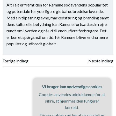
Alt i alt er fremtiden for Ramune sodavandens popularitet
og potentiale for yderligere global udbredelse lovende.
Med sin tilpasningsevne, markedsføring og branding samt
dens kulturelle betydning kan Ramune fortsætte sin rejse
rundt om i verden og nå ud til endnu flere forbrugere. Det
er kun et spørgsmål om tid, før Ramune bliver endnu mere
populær og udbredt globalt.
Indlægsnavigation
Indlægsnavi
Forrige indlæg
Næste indlæg
Vi bruger kun nødvendige cookies
Cookies anvendes udelukkende for at
sikre, at hjemmesiden fungerer
korrekt.
Disse cookies sættes af os og slettes