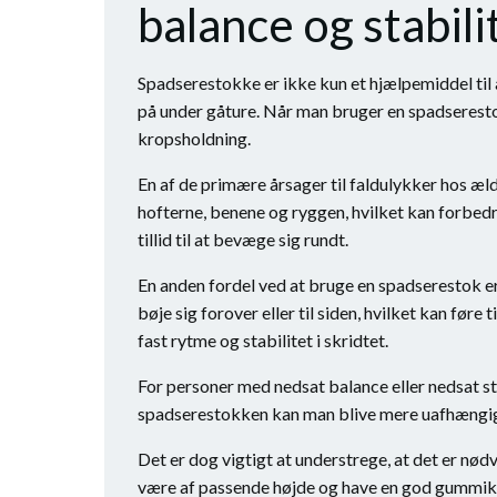
balance og stabili
Spadserestokke er ikke kun et hjælpemiddel til 
på under gåture. Når man bruger en spadseresto
kropsholdning.
En af de primære årsager til faldulykker hos æ
hofterne, benene og ryggen, hvilket kan forbedr
tillid til at bevæge sig rundt.
En anden fordel ved at bruge en spadserestok er
bøje sig forover eller til siden, hvilket kan fø
fast rytme og stabilitet i skridtet.
For personer med nedsat balance eller nedsat st
spadserestokken kan man blive mere uafhængig og
Det er dog vigtigt at understrege, at det er nø
være af passende højde og have en god gummikant