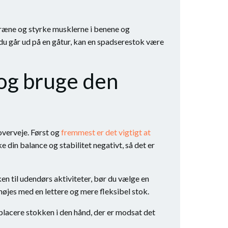
 træne og styrke musklerne i benene og
 du går ud på en gåtur, kan en spadserestok være
 og bruge den
overveje. Først og
fremmest er det vigtigt at
e din balance og stabilitet negativt, så det er
en til udendørs aktiviteter, bør du vælge en
øjes med en lettere og mere fleksibel stok.
 placere stokken i den hånd, der er modsat det