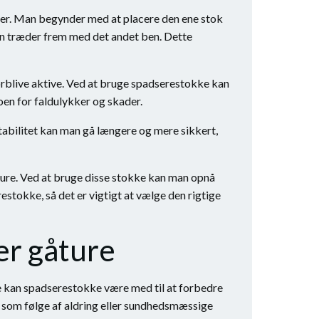
ster. Man begynder med at placere den ene stok
an træder frem med det andet ben. Dette
orblive aktive. Ved at bruge spadserestokke kan
en for faldulykker og skader.
tabilitet kan man gå længere og mere sikkert,
åture. Ved at bruge disse stokke kan man opnå
stokke, så det er vigtigt at vælge den rigtige
er gåture
e kan spadserestokke være med til at forbedre
e som følge af aldring eller sundhedsmæssige