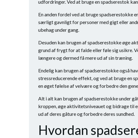
udfordringer. Ved at bruge en spadserestok kan 
En anden fordel ved at bruge spadserestokke er
særligt gavnligt for personer med gigt eller a
ubehag under gang.
Desuden kan brugen af spadserestokke øge akti
grund af frygt for at falde eller føle sig usikre
længere og dermed få mere ud af sin træning.
Endelig kan brugen af spadserestokke også have 
stressreducerende effekt, og ved at bruge en s
en øget følelse af velvære og forbedre den gen
Alt i alt kan brugen af spadserestokke under g
kroppen, øge aktivitetsniveauet og bidrage til 
ud af deres gåture og forbedre deres sundhed.
Hvordan spadseres