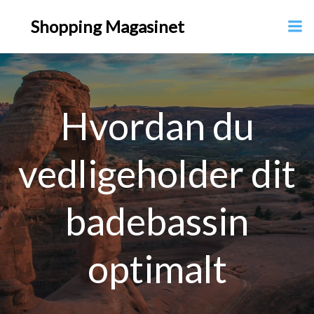
Videre
Shopping Magasinet
til
indhold
Hvordan du
vedligeholder dit
badebassin
optimalt