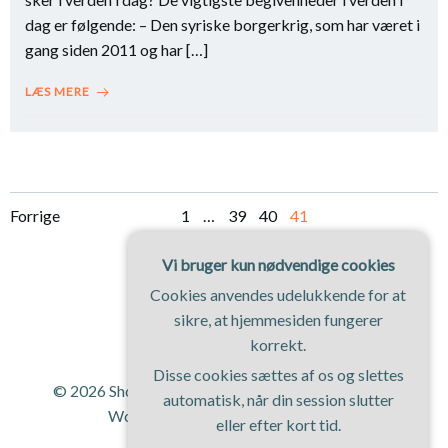
dag er følgende: – Den syriske borgerkrig, som har været i
gang siden 2011 og har […]
LÆS MERE
Navigation
Navigation
Side
Side
Side
Side
Forrige
1
…
39
40
41
til
til
Vi bruger kun nødvendige cookies
Cookies anvendes udelukkende for at
indlæg
indlæg
sikre, at hjemmesiden fungerer
korrekt.
Disse cookies sættes af os og slettes
© 2026 Shopping Magasinet. Bygget ved at bruge
automatisk, når din session slutter
WordPress og
ColibriWP Theme
.
eller efter kort tid.