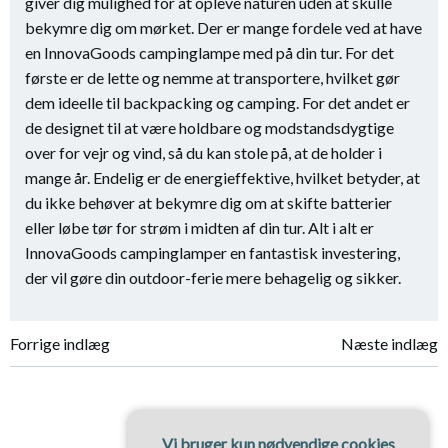
giver dig mulighed for at opleve naturen uden at skulle
bekymre dig om mørket. Der er mange fordele ved at have
en InnovaGoods campinglampe med på din tur. For det
første er de lette og nemme at transportere, hvilket gør
dem ideelle til backpacking og camping. For det andet er
de designet til at være holdbare og modstandsdygtige
over for vejr og vind, så du kan stole på, at de holder i
mange år. Endelig er de energieffektive, hvilket betyder, at
du ikke behøver at bekymre dig om at skifte batterier
eller løbe tør for strøm i midten af din tur. Alt i alt er
InnovaGoods campinglamper en fantastisk investering,
der vil gøre din outdoor-ferie mere behagelig og sikker.
Indlægsnavigation
Indlægsnavi
Forrige indlæg
Næste indlæg
Vi bruger kun nødvendige cookies