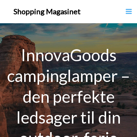
Videre
Shopping Magasinet
til
indhold
InnovaGoods
campinglamper –
den perfekte
ledsager til din