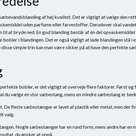
edelse
sæbevandsblanding af høj kvalitet. Det er vigtigt at vælge den re
skemiddel uden parfume eller farvestoffer. Derudover skal vandet 
til at bryde ned. En god blanding består af én del opvaskemiddel o
bobler i blandingen. Det er også vigtigt at lade blandingen stå i 
ge disse simple trin kan man være sikker på at have den perfekte s
g
erfekte bobler, er det vigtigt at overveje flere faktorer. Først og
kal du vælge en stor sæbestang, mens en mindre sæbestang er bedre
 De fleste sæbestænger er lavet af plastik eller metal, men der f
t valg.
stangen. Nogle sæbestænger har en rund form, mens andre har en m
sultat, du ønsker at opnå.