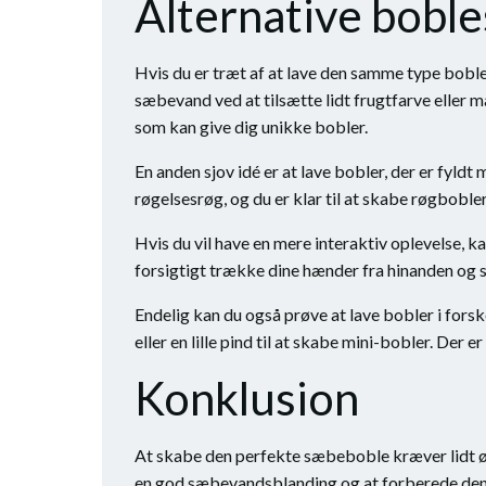
Alternative boble
Hvis du er træt af at lave den samme type boble
sæbevand ved at tilsætte lidt frugtfarve eller
som kan give dig unikke bobler.
En anden sjov idé er at lave bobler, der er fyld
røgelsesrøg, og du er klar til at skabe røgbobler
Hvis du vil have en mere interaktiv oplevelse, 
forsigtigt trække dine hænder fra hinanden og s
Endelig kan du også prøve at lave bobler i forske
eller en lille pind til at skabe mini-bobler. Der
Konklusion
At skabe den perfekte sæbeboble kræver lidt øv
en god sæbevandsblanding og at forberede den k