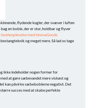
kinnende, flydende kugler, der svæver i luften
g en boble, der er stor, holdbar og flyver
e bobleoplevelse med InnovaGoods
æbestangteknik og meget mere. Så lad os tage
og ikke indeholder nogen former for
er med at gøre sæbevandet mere viskøst og
andet kan påvirke sæbeboblerne negativt. Det
å større succes med at skabe perfekte