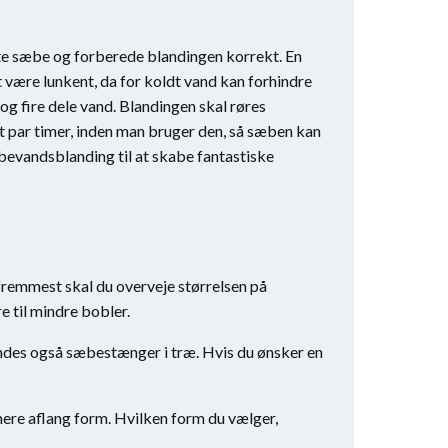
tte sæbe og forberede blandingen korrekt. En
være lunkent, da for koldt vand kan forhindre
g fire dele vand. Blandingen skal røres
et par timer, inden man bruger den, så sæben kan
æbevandsblanding til at skabe fantastiske
 fremmest skal du overveje størrelsen på
 til mindre bobler.
indes også sæbestænger i træ. Hvis du ønsker en
ere aflang form. Hvilken form du vælger,