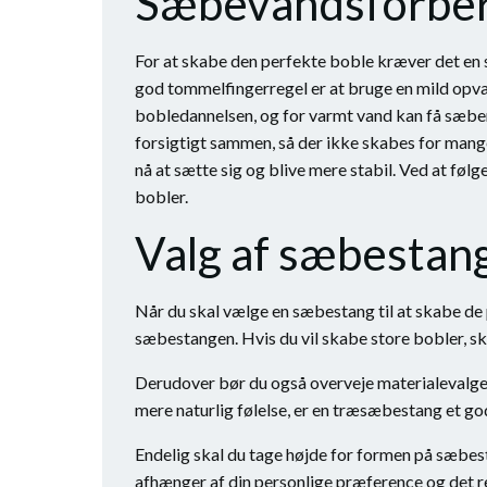
Sæbevandsforber
For at skabe den perfekte boble kræver det en 
god tommelfingerregel er at bruge en mild opva
bobledannelsen, og for varmt vand kan få sæben 
forsigtigt sammen, så der ikke skabes for mange 
nå at sætte sig og blive mere stabil. Ved at føl
bobler.
Valg af sæbestan
Når du skal vælge en sæbestang til at skabe de p
sæbestangen. Hvis du vil skabe store bobler, s
Derudover bør du også overveje materialevalget.
mere naturlig følelse, er en træsæbestang et god
Endelig skal du tage højde for formen på sæbe
afhænger af din personlige præference og det re