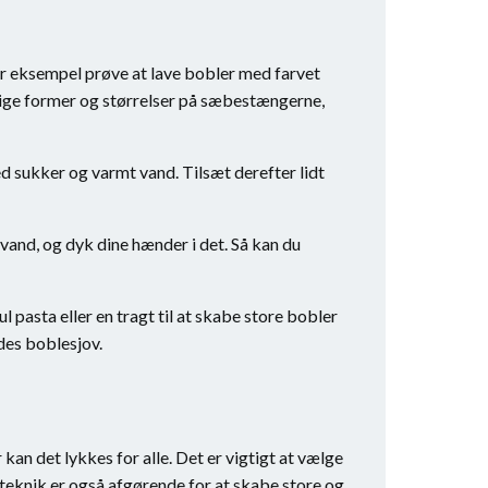
for eksempel prøve at lave bobler med farvet
lige former og størrelser på sæbestængerne,
ed sukker og varmt vand. Tilsæt derefter lidt
vand, og dyk dine hænder i det. Så kan du
 pasta eller en tragt til at skabe store bobler
edes boblesjov.
n det lykkes for alle. Det er vigtigt at vælge
teknik er også afgørende for at skabe store og