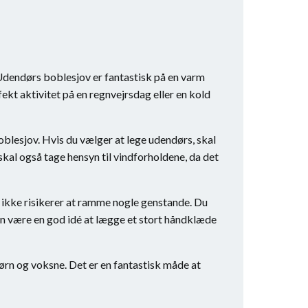
Udendørs boblesjov er fantastisk på en varm
t aktivitet på en regnvejrsdag eller en kold
oblesjov. Hvis du vælger at lege udendørs, skal
 skal også tage hensyn til vindforholdene, da det
g ikke risikerer at ramme nogle genstande. Du
an være en god idé at lægge et stort håndklæde
ørn og voksne. Det er en fantastisk måde at