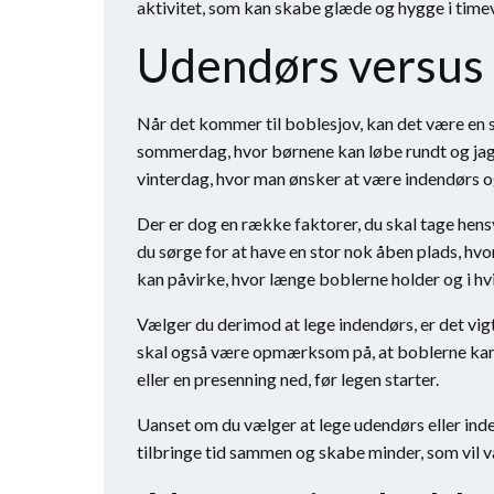
aktivitet, som kan skabe glæde og hygge i timev
Udendørs versus 
Når det kommer til boblesjov, kan det være en 
sommerdag, hvor børnene kan løbe rundt og jage
vinterdag, hvor man ønsker at være indendørs o
Der er dog en række faktorer, du skal tage hensy
du sørge for at have en stor nok åben plads, hvor
kan påvirke, hvor længe boblerne holder og i hvi
Vælger du derimod at lege indendørs, er det vigt
skal også være opmærksom på, at boblerne kan e
eller en presenning ned, før legen starter.
Uanset om du vælger at lege udendørs eller inde
tilbringe tid sammen og skabe minder, som vil va