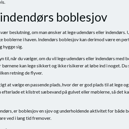
is.
indendørs boblesjov
svær beslutning, om man ønsker at lege udendørs eller indendørs. 
 boblerne i haven. Indendørs boblesjov kan derimod være en perfek
g hygge sig.
n til, når du vælger, om du vil lege udendørs eller indendørs med b
 børnene kan lege sikkert og ikke risikerer at løbe ind i noget. Du
lken retning de flyver.
igt at vælge en passende plads, hvor der er god plads til at lege o
fterlade et klistret sæbevand på gulvet eller møblerne, så det k
ndørs, er boblesjov en sjov og underholdende aktivitet for både b
re ved i lang tid fremover.