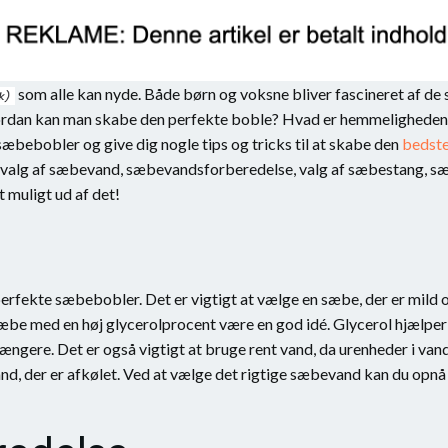
som alle kan nyde. Både børn og voksne bliver fascineret af de s
ordan kan man skabe den perfekte boble? Hvad er hemmeligheden ba
f sæbebobler og give dig nogle tips og tricks til at skabe den
bedst
 valg af sæbevand, sæbevandsforberedelse, valg af sæbestang, s
 muligt ud af det!
erfekte sæbebobler. Det er vigtigt at vælge en sæbe, der er mild 
 sæbe med en høj glycerolprocent være en god idé. Glycerol hjælp
 længere. Det er også vigtigt at bruge rent vand, da urenheder i v
vand, der er afkølet. Ved at vælge det rigtige sæbevand kan du opn