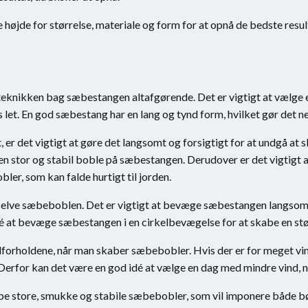
 højde for størrelse, materiale og form for at opnå de bedste resul
eknikken bag sæbestangen altafgørende. Det er vigtigt at vælge 
let. En god sæbestang har en lang og tynd form, hvilket gør det n
 det vigtigt at gøre det langsomt og forsigtigt for at undgå at s
en stor og stabil boble på sæbestangen. Derudover er det vigtigt
er, som kan falde hurtigt til jorden.
be selve sæbeboblen. Det er vigtigt at bevæge sæbestangen langsom
é at bevæge sæbestangen i en cirkelbevægelse for at skabe en stø
orholdene, når man skaber sæbebobler. Hvis der er for meget vind
Derfor kan det være en god idé at vælge en dag med mindre vind, 
 store, smukke og stabile sæbebobler, som vil imponere både bø