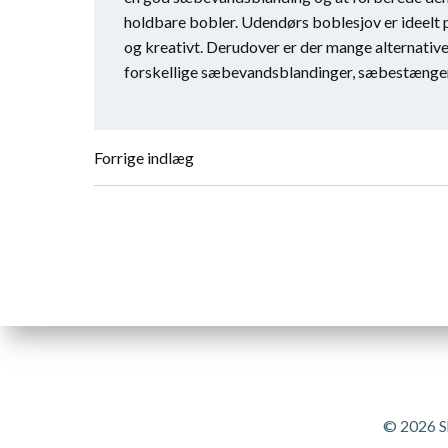
holdbare bobler. Udendørs boblesjov er ideelt p
og kreativt. Derudover er der mange alternativ
forskellige sæbevandsblandinger, sæbestænger
Indlægsnavigation
Forrige indlæg
© 2026 S