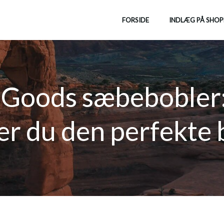
FORSIDE
INDLÆG PÅ SHOP
Goods sæbebobler
er du den perfekte 