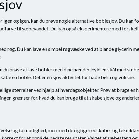
sjov
r igen og igen, kan du prøve nogle alternative boblesjov. Du kan 
 madfarve til sæbevandet. Du kan også eksperimentere med forskel
t med røg. Du kan lave en simpel røgvæske ved at blande glycerin m
.
kan du prøve at lave bobler med dine hænder. Fyld en skål med sæbe
kabe en boble. Det er en sjov aktivitet for både børn og voksne.
llige størrelser ved hjælp af hverdagsobjekter. Prøv at bruge en hul
 er ingen grænser for, hvad du kan bruge til at skabe sjove og anderl
else og tålmodighed, men med de rigtige redskaber og teknikker ka
orrekt for at opnå de bedste resultater. Valget af sæbestang og 