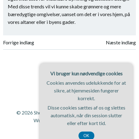
Med disse trends vil vi kunne skabe grønnere og mere
bæredygtige omgivelser, uanset om det er i vores hjem, på
vores altaner eller i byens gader.
Indlægsnavigation
Indlægsnavi
Forrige indlæg
Næste indlæg
Vi bruger kun nødvendige cookies
Cookies anvendes udelukkende for at
sikre, at hjemmesiden fungerer
korrekt.
Disse cookies sættes af os og slettes
© 2026 Shopping Magasinet. Bygget ved at bruge
automatisk, når din session slutter
WordPress og
ColibriWP Theme
.
eller efter kort tid.
OK