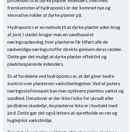
pottemuld til at dyrke planter indendørs, men med
fremkomsten af hydroponics er der kommet nye og
innovative måder at dyrke planter på.
Hydroponics er en metode til at dyrke planter uden brug
af jord. I stedet bruger man en vandbaseret
næringsopløsning, hvor planterne får tilført alle de
nødvendige næringsstoffer direkte gennem deres rødder.
Dette gør det muligt at dyrke planter effektivt og
pladsbesparende indendørs.
En af fordelene ved hydroponics er, at det giver bedre
kontrol over planternes vækstbetingelser. Ved at justere
næringsstofniveauet kan man optimere plantens vækst og
sundhed. Derudover er der ikke risiko for ukrudt eller
jordbårne skadedyr, da planterne ikke er i kontakt med
jord. Dette gør det også lettere at opretholde en ren og
hygiejnisk vækstmiljø.