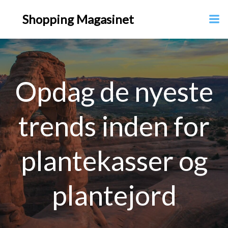
Videre
Shopping Magasinet
til
indhold
Opdag de nyeste
trends inden for
plantekasser og
plantejord