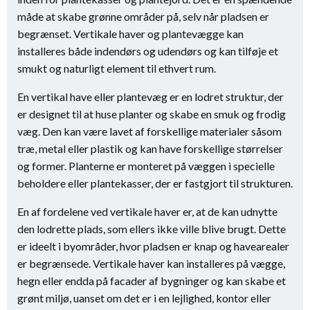
måde at skabe grønne områder på, selv når pladsen er
begrænset. Vertikale haver og plantevægge kan
installeres både indendørs og udendørs og kan tilføje et
smukt og naturligt element til ethvert rum.
En vertikal have eller plantevæg er en lodret struktur, der
er designet til at huse planter og skabe en smuk og frodig
væg. Den kan være lavet af forskellige materialer såsom
træ, metal eller plastik og kan have forskellige størrelser
og former. Planterne er monteret på væggen i specielle
beholdere eller plantekasser, der er fastgjort til strukturen.
En af fordelene ved vertikale haver er, at de kan udnytte
den lodrette plads, som ellers ikke ville blive brugt. Dette
er ideelt i byområder, hvor pladsen er knap og havearealer
er begrænsede. Vertikale haver kan installeres på vægge,
hegn eller endda på facader af bygninger og kan skabe et
grønt miljø, uanset om det er i en lejlighed, kontor eller