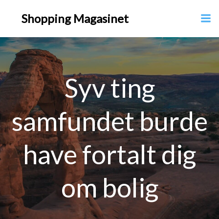
Videre
Shopping Magasinet
til
indhold
Syv ting
samfundet burde
have fortalt dig
om bolig