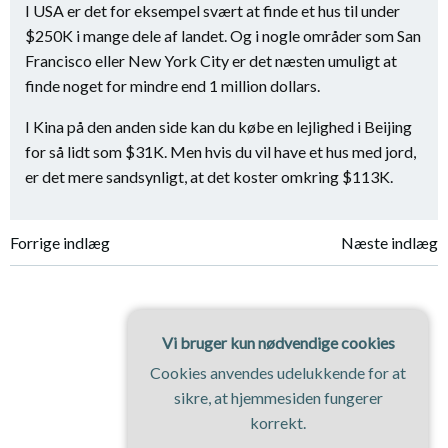
I USA er det for eksempel svært at finde et hus til under
$250K i mange dele af landet. Og i nogle områder som San
Francisco eller New York City er det næsten umuligt at
finde noget for mindre end 1 million dollars.
I Kina på den anden side kan du købe en lejlighed i Beijing
for så lidt som $31K. Men hvis du vil have et hus med jord,
er det mere sandsynligt, at det koster omkring $113K.
Indlægsnavigation
Indlægsnavi
Forrige indlæg
Næste indlæg
Vi bruger kun nødvendige cookies
Cookies anvendes udelukkende for at
sikre, at hjemmesiden fungerer
korrekt.