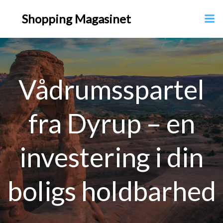
Videre
Shopping Magasinet
til
indhold
Vådrumsspartel
fra Dyrup – en
investering i din
boligs holdbarhed