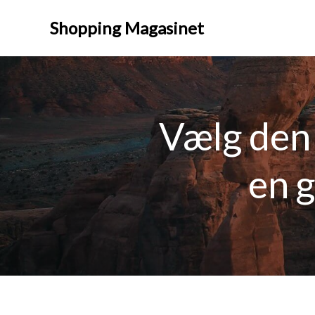
Videre
til
Shopping Magasinet
indhold
Vælg den 
en g