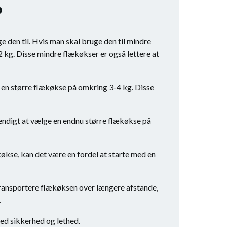
?
e den til. Hvis man skal bruge den til mindre
 kg. Disse mindre flækøkser er også lettere at
 en større flækøkse på omkring 3-4 kg. Disse
vendigt at vælge en endnu større flækøkse på
ækøkse, kan det være en fordel at starte med en
l transportere flækøksen over længere afstande,
.
med sikkerhed og lethed.