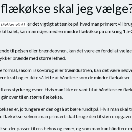
 flækøkse skal jeg vælge
er det vigtigt at tænke på, hvad man primært vil brug
til bålet, kan man nøjes med en mindre flækøkse på omkring 1,5-2
nde til pejsen eller brændeovnen, kan det være en fordel at vælge
tykker brænde med større lethed.
le formål, såsom i skovbrug eller træindustrien, kan det være nød
e kraft og er ikke så lette at håndtere som de mindre flækøkser.
til ens styrke og evner. Hvis man ikke er vant til at håndtere en fl
går over til en større flækøkse.
lækøksen er, jo tungere er den også at bære rundt på. Hvis man ska
re flækøkse, selvom man primært skal bruge den til større opgaver
økse, der passer til ens behov og evner, og som man kan håndtere 