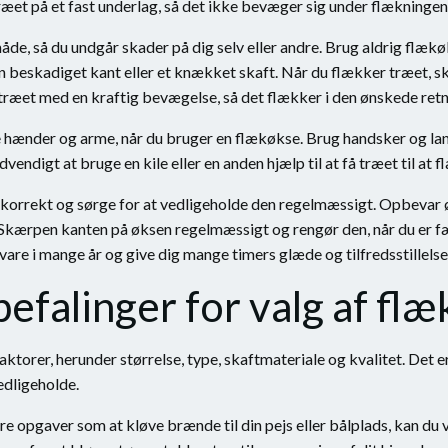
træet på et fast underlag, så det ikke bevæger sig under flækningen
åde, så du undgår skader på dig selv eller andre. Brug aldrig flækøk
 beskadiget kant eller et knækket skaft. Når du flækker træet, ska
 træet med en kraftig bevægelse, så det flækker i den ønskede retn
ine hænder og arme, når du bruger en flækøkse. Brug handsker og l
ndigt at bruge en kile eller en anden hjælp til at få træet til at 
 korrekt og sørge for at vedligeholde den regelmæssigt. Opbevar ø
 Skærpen kanten på øksen regelmæssigt og rengør den, når du er f
are i mange år og give dig mange timers glæde og tilfredsstillelse 
efalinger for valg af fl
ktorer, herunder størrelse, type, skaftmateriale og kvalitet. Det er
edligeholde.
e opgaver som at kløve brænde til din pejs eller bålplads, kan du