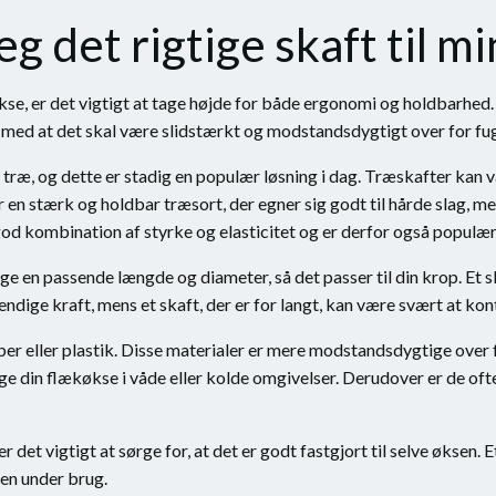
g det rigtige skaft til m
økse, er det vigtigt at tage højde for både ergonomi og holdbarhed.
g med at det skal være slidstærkt og modstandsdygtigt over for f
 træ, og dette er stadig en populær løsning i dag. Træskafter kan væ
r en stærk og holdbar træsort, der egner sig godt til hårde slag, m
od kombination af styrke og elasticitet og er derfor også populær 
ge en passende længde og diameter, så det passer til din krop. Et ska
ndige kraft, mens et skaft, der er for langt, kan være svært at kont
iber eller plastik. Disse materialer er mere modstandsdygtige ove
uge din flækøkse i våde eller kolde omgivelser. Derudover er de o
r det vigtigt at sørge for, at det er godt fastgjort til selve øksen. E
sen under brug.