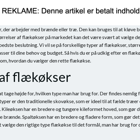
r, der arbejder med brænde eller træ. Den kan bruges til at kløve b
rrelser af flækøkser på markedet kan det være svært at vælge den r
bedste beslutning. Vi vil se på forskellige typer af flækøkser, stør
ser til dine behov og budget. Så hvis du er på udkig efter en flæk
e om, hvordan du vælger den rette flækøkse.
 af flækøkser
t tage højde for, hvilken type man har brug for. Der findes nemlig 
 typer er den traditionelle skovøkse, som er ideel til at fælde træe
æ. Kileøksen har en bredere og tungere kileformet hoved, som gør 
ække brænde. Spaltøksen har en bredere og fladere form, som gør
 vælge den rigtige type flækøkse til det formål, man har brug for de