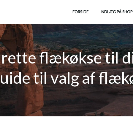
FORSIDE
INDLÆG PÅ SHOP
rette flækøkse til d
uide til valg af flæ