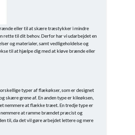
rænde eller til at skære træstykker i mindre
ette til dit behov. Derfor har vi udarbejdet en
relser og materialer, samt vedligeholdelse og
økse til at hjælpe dig med at kløve brænde eller
forskellige typer af flækøkser, som er designet
r og skære grene af. En anden type er kileøksen,
det nemmere at flække træet. En tredje type er
 det nemmere at ramme brændet præcist og
n til, da det vil gøre arbejdet lettere og mere