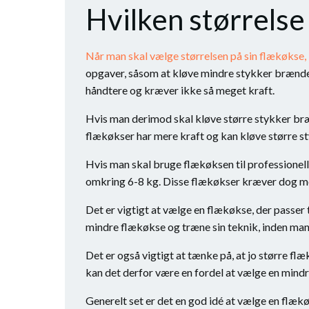
Hvilken størrelse
Når man skal vælge størrelsen på sin flækøkse,
opgaver, såsom at kløve mindre stykker brænde 
håndtere og kræver ikke så meget kraft.
Hvis man derimod skal kløve større stykker bræ
flækøkser har mere kraft og kan kløve større s
Hvis man skal bruge flækøksen til professionel
omkring 6-8 kg. Disse flækøkser kræver dog mer
Det er vigtigt at vælge en flækøkse, der passer 
mindre flækøkse og træne sin teknik, inden man 
Det er også vigtigt at tænke på, at jo større f
kan det derfor være en fordel at vælge en mind
Generelt set er det en god idé at vælge en flæk