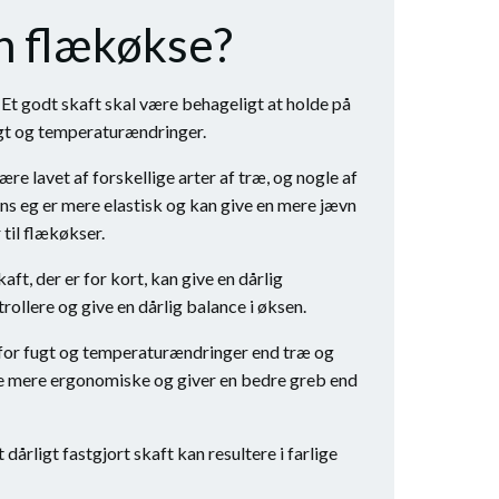
in flækøkse?
 Et godt skaft skal være behageligt at holde på
ugt og temperaturændringer.
re lavet af forskellige arter af træ, og nogle af
ens eg er mere elastisk og kan give en mere jævn
til flækøkser.
ft, der er for kort, kan give en dårlig
rollere og give en dårlig balance i øksen.
r for fugt og temperaturændringer end træ og
fte mere ergonomiske og giver en bedre greb end
t dårligt fastgjort skaft kan resultere i farlige