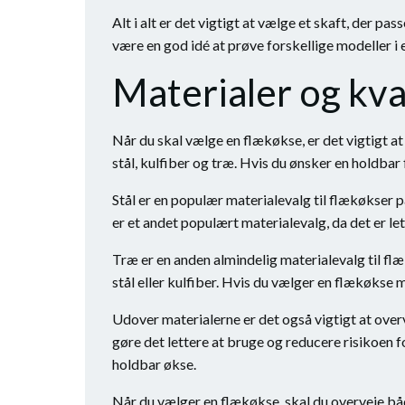
Alt i alt er det vigtigt at vælge et skaft, der pas
være en god idé at prøve forskellige modeller i e
Materialer og kva
Når du skal vælge en flækøkse, er det vigtigt at
stål, kulfiber og træ. Hvis du ønsker en holdbar 
Stål er en populær materialevalg til flækøkser p
er et andet populært materialevalg, da det er l
Træ er en anden almindelig materialevalg til fl
stål eller kulfiber. Hvis du vælger en flækøkse 
Udover materialerne er det også vigtigt at overv
gøre det lettere at bruge og reducere risikoen f
holdbar økse.
Når du vælger en flækøkse, skal du overveje både