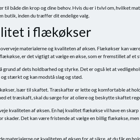
ser til både din krop og dine behov. Hvis du er i tvivl om, hvilket ma
n butik, inden du træffer dit endelige valg.
litet i flækøkser
 overveje materialerne og kvaliteten af øksen. Flækøkser kan være 
flækøkse, er det vigtigt at vælge en økse, som er fremstillet af et
å grund af dets holdbarhed og styrke. Det er også let at vedligehol
et og stærkt og kan modstå slag og stød.
ækøkser, især til skaftet. Træskafter er lette og komfortable at ho
med et træskaft, skal du sørge for at oliere og beskytte skaftet reg
eje kvaliteten af øksen. En høj kvalitet flækøkse vil have en skarp 
or skader. Det kan være fristende at vælge en billig flækøkse, men 
 materialerne og kvaliteten af øksen for at sikre, at du får en hol