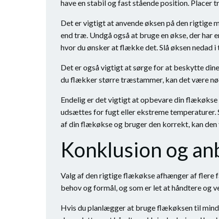
have en stabil og fast stående position. Placer 
Det er vigtigt at anvende øksen på den rigtige m
end træ. Undgå også at bruge en økse, der har en
hvor du ønsker at flække det. Slå øksen nedad i
Det er også vigtigt at sørge for at beskytte d
du flækker større træstammer, kan det være nødve
Endelig er det vigtigt at opbevare din flækøkse
udsættes for fugt eller ekstreme temperaturer.
af din flækøkse og bruger den korrekt, kan den v
Konklusion og anb
Valg af den rigtige flækøkse afhænger af flere fa
behov og formål, og som er let at håndtere og v
Hvis du planlægger at bruge flækøksen til mindr