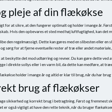
g pleje af din flækøkse
igt for at sikre, at den fungerer optimalt og holder i mange år. Før
et skab. Hvis den opbevares et sted med høj luftfugtighed, kan det 
 slibe den regelmæssigt. Dette kan gøres med en slibesten eller en s
g sørg for at fjerne eventuelle rester af træ eller andet materiale,
t at beskytte det mod udtørring og revner. Du kan gøre dette ved at
ge i direkte sollys eller i en varm bil, da dette kan medføre, at træ
flækøkse holder i mange år og altid er klar til brug, når du har brug 
ekt brug af flækøkser
tage sikkerhed og korrekt brug i betragtning. Først og fremmest ska
 Det er også vigtigt at have den rette teknik, når du bruger flækø