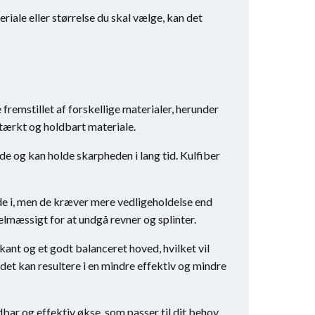
teriale eller størrelse du skal vælge, kan det
fremstillet af forskellige materialer, herunder
 stærkt og holdbart materiale.
de og kan holde skarpheden i lang tid. Kulfiber
lde i, men de kræver mere vedligeholdelse end
elmæssigt for at undgå revner og splinter.
kant og et godt balanceret hoved, hvilket vil
det kan resultere i en mindre effektiv og mindre
dbar og effektiv økse, som passer til dit behov.