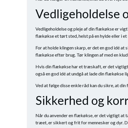
Vedligeholdelse o
Vedligeholdelse og pleje af din flækøkse er vigt
flækøkse et tørt sted, helst på en hylde eller i 
For at holde klingen skarp, er det en god idé at
flækøkse efter brug. Tør klingen af med en klud o
Hvis din flækøkse har et træskaft, er det vigtig
også en god idé at undgå at lade din flækøkse lig
Ved at følge disse enkle råd kan du sikre, at din 
Sikkerhed og korr
Når du anvender en flækøkse, er det vigtigt at 
træet, er sikkert og frit for mennesker og dyr.