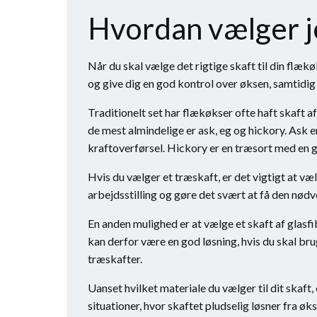
Hvordan vælger je
Når du skal vælge det rigtige skaft til din flæk
og give dig en god kontrol over øksen, samtidi
Traditionelt set har flækøkser ofte haft skaft af
de mest almindelige er ask, eg og hickory. Ask e
kraftoverførsel. Hickory er en træsort med en g
Hvis du vælger et træskaft, er det vigtigt at væl
arbejdsstilling og gøre det svært at få den nødve
En anden mulighed er at vælge et skaft af glasf
kan derfor være en god løsning, hvis du skal br
træskafter.
Uanset hvilket materiale du vælger til dit skaft, e
situationer, hvor skaftet pludselig løsner fra øk