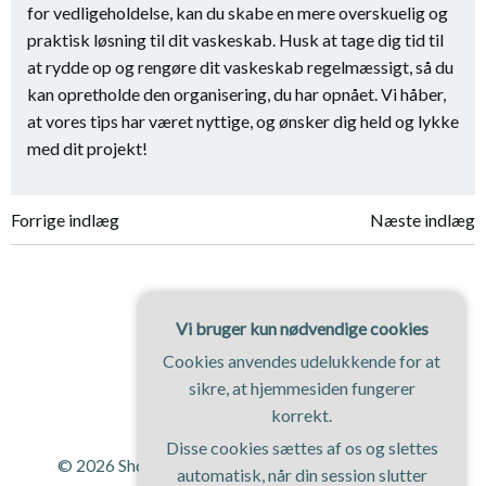
for vedligeholdelse, kan du skabe en mere overskuelig og
praktisk løsning til dit vaskeskab. Husk at tage dig tid til
at rydde op og rengøre dit vaskeskab regelmæssigt, så du
kan opretholde den organisering, du har opnået. Vi håber,
at vores tips har været nyttige, og ønsker dig held og lykke
med dit projekt!
Indlægsnavigation
Indlægsnavi
Forrige indlæg
Næste indlæg
Vi bruger kun nødvendige cookies
Cookies anvendes udelukkende for at
sikre, at hjemmesiden fungerer
korrekt.
Disse cookies sættes af os og slettes
© 2026 Shopping Magasinet. Bygget ved at bruge
automatisk, når din session slutter