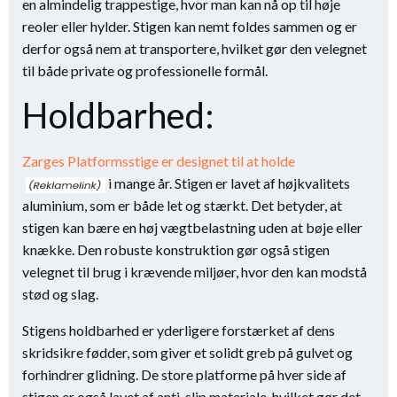
en almindelig trappestige, hvor man kan nå op til høje
reoler eller hylder. Stigen kan nemt foldes sammen og er
derfor også nem at transportere, hvilket gør den velegnet
til både private og professionelle formål.
Holdbarhed:
Zarges Platformsstige er designet til at holde
i mange år. Stigen er lavet af højkvalitets
aluminium, som er både let og stærkt. Det betyder, at
stigen kan bære en høj vægtbelastning uden at bøje eller
knække. Den robuste konstruktion gør også stigen
velegnet til brug i krævende miljøer, hvor den kan modstå
stød og slag.
Stigens holdbarhed er yderligere forstærket af dens
skridsikre fødder, som giver et solidt greb på gulvet og
forhindrer glidning. De store platforme på hver side af
stigen er også lavet af anti-slip materiale, hvilket gør det